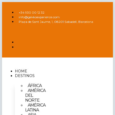
Ir
al
+34 930 00 12 32
contenido
info@gekkoexperience.com
Plaza de Sant Jaume, 1, 08201 Sabadell, Barcelona
HOME
DESTINOS
ÁFRICA
AMÉRICA
DEL
NORTE
AMÉRICA
LATINA
ASIA