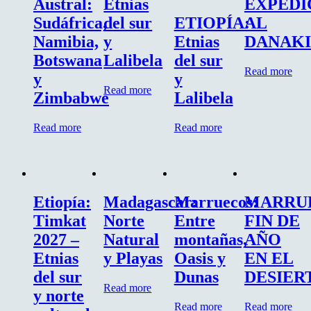
Austral:
Etnias
EXPEDI
Sudáfrica,
del sur
ETIOPÍA:
AL
Namibia,
y
Etnias
DANAKI
Botswana
Lalibela
del sur
Read more
y
y
Read more
Zimbabwe
Lalibela
Read more
Read more
Etiopía:
Madagascar:
Marruecos:
MARRU
Timkat
Norte
Entre
FIN DE
2027 –
Natural
montañas,
AÑO
Etnias
y Playas
Oasis y
EN EL
del sur
Dunas
DESIER
Read more
y norte
Read more
Read more